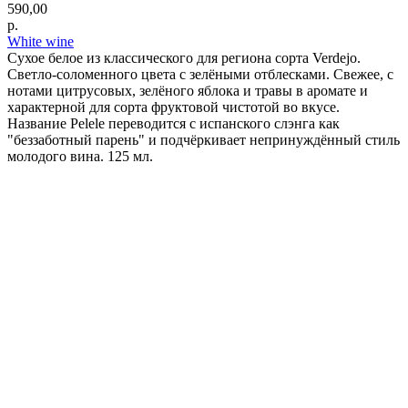
590,00
р.
White wine
Сухое белое из классического для региона сорта Verdejo.
Светло-соломенного цвета с зелёными отблесками. Cвежее, с
нотами цитрусовых, зелёного яблока и травы в аромате и
характерной для сорта фруктовой чистотой во вкусе.
Название Pelele переводится с испанского слэнга как
"беззаботный парень" и подчёркивает непринуждённый стиль
молодого вина. 125 мл.